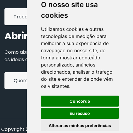
O nosso site usa
cookies
Trocar de
CONTADOR
Utilizamos cookies e outras
Abrir minha Empresa
tecnologias de medição para
melhorar a sua experiência de
navegação no nosso site, de
Como abrir uma empresa? Passo a passo para tirar
forma a mostrar conteúdo
as ideias do papel.
personalizado, anúncios
direcionados, analisar o tráfego
do site e entender de onde vêm
Quero abrir minha
EMPRESA
os visitantes.
Concordo
Eu recuso
Alterar as minhas preferências
Copyright
2024 - 2026
Design e desenvolvimento
|